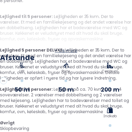
8 personer.
Lejlighed til 5 personer:
Lejligheden er 35 kvm. Der to
værelser. Et med en familiekøjeseng og det andet værelse har
en dobbeltseng. Lejligheden har et badeværelse med WC og
bruser. Køkkenet er veludstyret med alt hvad du skal bruge.
komfur, ovn, køleskab, fryser og opvaskemaskine
Lejlighed 5 personer DELUXE
: Lejligheden er 35 kvm. Der to
+ Vis mere
værelser. Et med en familiekøjeseng og det andet værelse har
Afstande
en dobbeltseng. Lejligheden har et badeværelse med WC og
bruser. Køkkenet er veludstyret med alt hvad du skal bruge.
Lift
Piste
Centrum
komfur, ovn, køleskab, fryser og opvaskemaskine. Deluxe
lejligheden er opført i nyere tid og har lysere indretning.
50 m
50 m
200 m
Lejlighed til 8 personer:
Lejlighed på ca. 70 kvm. Der er 4
soveværelser. 2 værelser med dobbeltseng og 2 værelser
med køjeseng. Lejligheden har to badeværelser med toilet og
bruser. Køkkenet er veludstyret med alt hvad du skal bruge.
komfur, ovn, køleskab, fryser og opvaskemaskine
Indkøb
Øvrigt
Skiopbevaring