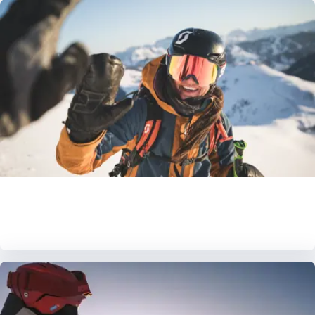
SnowTours Skigaranti – altid
sne på din skiferie