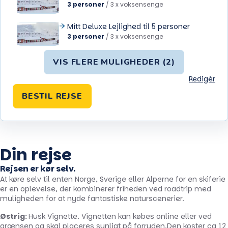
3 personer
/
3 x voksensenge
Mitt Deluxe Lejlighed til 5 personer
3 personer
/
3 x voksensenge
VIS FLERE MULIGHEDER (2)
Redigér
BESTIL REJSE
Din rejse
Rejsen er kør selv.
At køre selv til enten Norge, Sverige eller Alperne for en skiferie
er en oplevelse, der kombinerer friheden ved roadtrip med
muligheden for at nyde fantastiske naturscenerier.
Østrig:
Husk Vignette. Vignetten kan købes online eller ved
grænsen og skal placeres synligt på forruden.Den koster ca 12