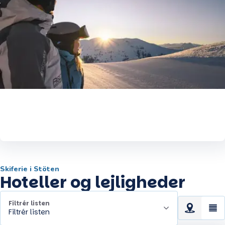
Billigst på ski – altid 105%
prisgaranti
Skiferie i Stöten
Hoteller og lejligheder
Filtrér listen
Filtrér listen