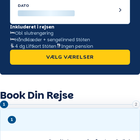
Derudover kan hele familien også samles omkring bowling,
DATO
besøge Vattufjäll hvor der er pool og sauna. Musikquiz på
bistroen. Har du unge mennesker med og de ønsker en
hyggelig aften, finder man også en hyggelig afterskibar med
Inkluderet i rejsen
livemusik på basseriet. Stöten byder også på lækre
Obl slutrengøring
restauranter hvor vi kan anbefale Älvans Restaurant & Café der
Håndklæder + sengelinned Stöten
ligger på skitorvet. Mangler du lidt østrigsk stemning, kan du
tage til Tyrolerladen, som er en restaurant der serverer klassisk
4 dg Liftkort Stöten
Ingen pension
østrigsk mad.
VÆLG VÆRELSER
Book Din Rejse
1
2
1