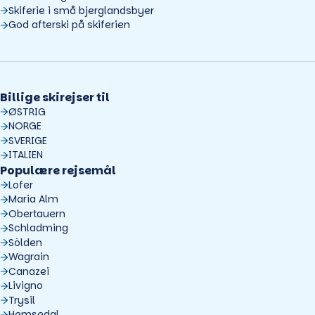
Skiferie i små bjerglandsbyer
God afterski på skiferien
Billige skirejser til
ØSTRIG
NORGE
SVERIGE
ITALIEN
Populære rejsemål
Lofer
Maria Alm
Obertauern
Schladming
Sölden
Wagrain
Canazei
Livigno
Trysil
Hemsedal