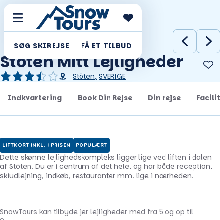
SØG SKIREJSE
FÅ ET TILBUD
Stöten Mitt Lejligheder
Stöten
,
SVERIGE
Indkvartering
Book Din Rejse
Din rejse
Facili
LIFTKORT INKL. I PRISEN
POPULÆRT
Dette skønne lejlighedskompleks ligger lige ved liften i dalen
af Stöten. Du er i centrum af det hele, og har både reception,
skiudlejning, indkøb, restauranter mm. lige i nærheden.
SnowTours kan tilbyde jer lejligheder med fra 5 og op til