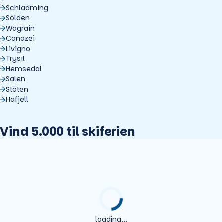
Schladming
Sölden
Wagrain
Canazei
Livigno
Trysil
Hemsedal
Sälen
Stöten
Hafjell
Vind 5.000 til skiferien
loading...