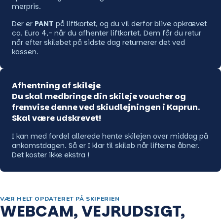
merpris.
Der er
PANT
på liftkortet, og du vil derfor blive opkrævet
ca. Euro 4,- når du afhenter liftkortet. Dem får du retur
når efter skiløbet på sidste dag returnerer det ved
kassen.
Afhentning af skileje
Du skal medbringe din skileje voucher og
fremvise denne ved skiudlejningen i Kaprun.
Skal være udskrevet!
I kan med fordel allerede hente skilejen over middag på
ankomstdagen. Så er I klar til skiløb når lifterne åbner.
Det koster ikke ekstra !
VÆR HELT OPDATERET PÅ SKIFERIEN
WEBCAM, VEJRUDSIGT,