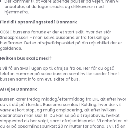
Der kommer til at være løbende pauser på vejen, men vi
anbefaler, at du tager snacks og drikkevarer med
hjemmefra.
Find dit opsamlingssted i Danmark
OBS! I bussens forrude er der et stort skilt, hvor der står
Sneexpressen – men selve busserne er fra forskellige
busfirmaer. Det er afrejsetidspunktet på din rejsebillet der er
gældende.
Hvilken bus skal I med ?
I vil få en SMS i ugen op til afrejse fra os. Her får du også
telefon nummer på selve bussen samt hvilke sæder I har i
bussen samt info om evt. skifte af bus.
Afrejse Danmark
Bussen kører fredag middag/eftermiddag fra DK, alt efter hvor
du vil stå på i landet. Busserne samles i Kolding, hvor der vil
være et kort stop, og mulig omplacering, alt efter hvilken
destination man skal til. Du kan se på dit rejsebevis, hvilket
stoppested du har valgt, samt afrejsetidspunkt. Vi anbefaler, at
du er på opsamlingspunktet 20 minutter før afgang. I vil få en