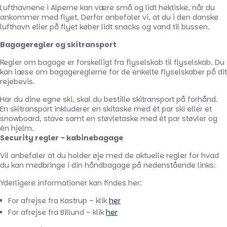
Lufthavnene i Alperne kan være små og lidt hektiske, når du
ankommer med flyet. Derfor anbefaler vi, at du i den danske
lufthavn eller på flyet køber lidt snacks og vand til bussen.
Bagageregler og skitransport
Regler om bagage er forskelligt fra flyselskab til flyselskab. Du
kan læse om bagagereglerne for de enkelte flyselskaber på dit
rejebevis.
Har du dine egne ski, skal du bestille skitransport på forhånd.
En skitransport inkluderer en skitaske med ét par ski eller et
snowboard, stave samt en støvletaske med ét par støvler og
én hjelm.
Security regler - kabinebagage
Vil anbefaler at du holder øje med de aktuelle regler for hvad
du kan medbringe i din håndbagage på nedenstående links:
Yderligere informationer kan findes her:
For afrejse fra Kastrup – klik
her
For afrejse fra Billund – klik
her