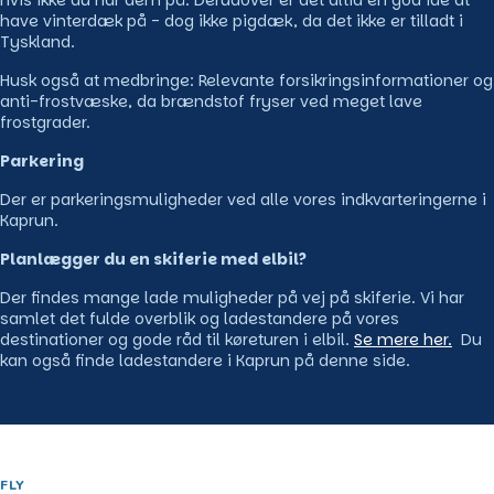
hvis ikke du har dem på. Derudover er det altid en god idé at
have vinterdæk på - dog ikke pigdæk, da det ikke er tilladt i
Tyskland.
Husk også at medbringe: Relevante forsikringsinformationer og
anti-frostvæske, da brændstof fryser ved meget lave
frostgrader.
Parkering
Der er parkeringsmuligheder ved alle vores indkvarteringerne i
Kaprun.
Planlægger du en skiferie med elbil?
Der findes mange lade muligheder på vej på skiferie. Vi har
samlet det fulde overblik og ladestandere på vores
destinationer og gode råd til køreturen i elbil.
Se mere her.
Du
kan også finde ladestandere i Kaprun på denne side.
FLY