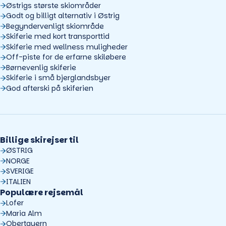
Østrigs største skiområder
Godt og billigt alternativ i Østrig
Begyndervenligt skiområde
Skiferie med kort transporttid
Skiferie med wellness muligheder
Off-piste for de erfarne skiløbere
Børnevenlig skiferie
Skiferie i små bjerglandsbyer
God afterski på skiferien
Billige skirejser til
ØSTRIG
NORGE
SVERIGE
ITALIEN
Populære rejsemål
Lofer
Maria Alm
Obertauern