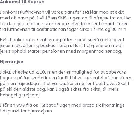
Ankomst til Kaprun
I ankomstlufthavnen vil vores transfer stå klar med et skilt
med dit navn på. I vil få en SMS i ugen op til afrejse fra os. Her
får du også telefon nummer på selve transfer firmaet. Turen
fra lufthavnen til destinationen tager cirka 1 time og 30 min.
Hvis I ankommer sent lørdag aften har vi selvfølgelig givet
jeres indkvartering besked herom. Har I halvpension med i
jeres ophold starter pensionen med morgenmad søndag.
Hjemrejse
I skal checke ud kl 10, men der er mulighed for at opbevare
bagage på indkvarteringen indtil I bliver afhentet af transferen
på hjemrejsedagen. I bliver ca. 3.5 time før flyet flyver. Skal I
på ski den sidste dag, kan I også skifte fra skitøj til mere
behageligt rejsetøj.
I får en SMS fra os i løbet af ugen med præcis afhentnings
tidspunkt for hjemrejsen.