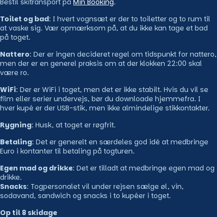
Bestil skitransport på
Min Booking
.
Toilet og bad
: I hvert vognsæt er der to toiletter og to rum til
at vaske sig. Vær opmærksom på, at du ikke kan tage et bad
på toget.
Nattero
: Der er ingen decideret regel om tidspunkt for nattero,
men der er en generel praksis om at der klokken 22:00 skal
være ro.
WiFi
: Der er WiFi i toget, men det er ikke stabilt. Hvis du vil se
film eller serier undervejs, bør du downloade hjemmefra. I
hver kupé er der USB-stik, men ikke almindelige stikkontakter.
Rygning
: Husk, at toget er røgfrit.
Betaling
: Det er generelt en særdeles god idé at medbringe
Euro i kontanter til betaling på togturen.
Egen mad og drikke
: Det er tilladt at medbringe egen mad og
drikke.
Snacks
: Togpersonalet vil under rejsen sælge øl, vin,
sodavand, sandwich og snacks i to kupéer i toget.
Op til 8 skidage