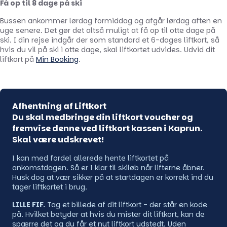
Få op til 8 dage på ski
Bussen ankommer lørdag formiddag og afgår lørdag aften en
uge senere. Det gør det altså muligt at få op til otte dage på
ski. I din rejse indgår der som standard et 6-dages liftkort, så
hvis du vil på ski i otte dage, skal liftkortet udvides. Udvid dit
liftkort på
Min Booking
.
Afhentning af Liftkort
Du skal medbringe din liftkort voucher og
fremvise denne ved liftkort kassen i Kaprun.
Skal være udskrevet!
I kan med fordel allerede hente liftkortet på
ankomstdagen. Så er I klar til skiløb når lifterne åbner.
Husk dog at vær sikker på at startdagen er korrekt ind du
tager liftkortet i brug.
LILLE FIF.
Tag et billede af dit liftkort - der står en kode
på. Hvilket betyder at hvis du mister dit liftkort, kan de
spærre det og du får et nyt liftkort udstedt. Uden