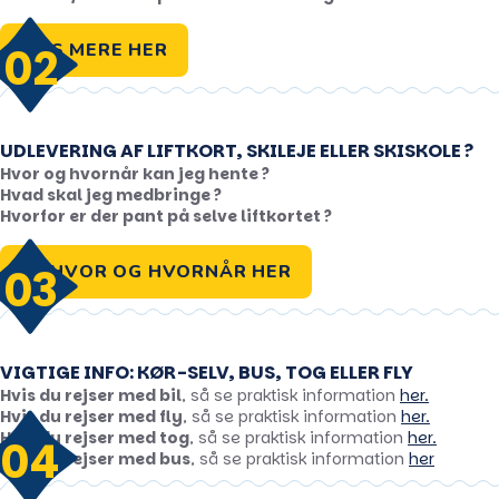
LÆS MERE HER
02
UDLEVERING AF LIFTKORT, SKILEJE ELLER SKISKOLE ?
Hvor og hvornår kan jeg hente ?
Hvad skal jeg medbringe ?
Hvorfor er der pant på selve liftkortet ?
SE HVOR OG HVORNÅR HER
03
VIGTIGE INFO: KØR-SELV, BUS, TOG ELLER FLY
Hvis du rejser med bil
, så se praktisk information
her.
Hvis du rejser med fly
, så se praktisk information
her.
Hvis du rejser med tog
, så se praktisk information
her.
04
Hvis du rejser med bus
, så se praktisk information
her