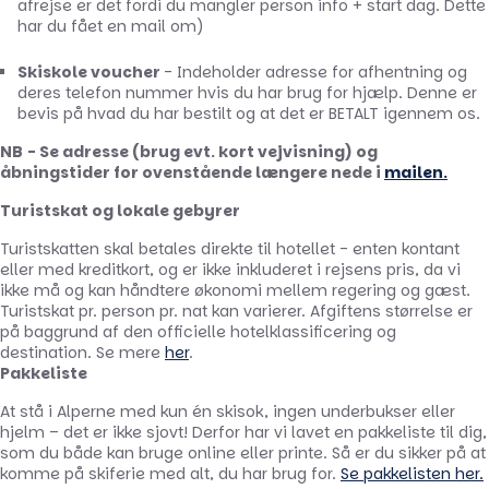
afrejse er det fordi du mangler person info + start dag. Dette
har du fået en mail om)
Skiskole voucher
- Indeholder adresse for afhentning og
deres telefon nummer hvis du har brug for hjælp. Denne er
bevis på hvad du har bestilt og at det er BETALT igennem os.
NB - Se adresse (brug evt. kort vejvisning) og
åbningstider for ovenstående længere nede i
mailen.
Turistskat og lokale gebyrer
Turistskatten skal betales direkte til hotellet - enten kontant
eller med kreditkort, og er ikke inkluderet i rejsens pris, da vi
ikke må og kan håndtere økonomi mellem regering og gæst.
Turistskat pr. person pr. nat kan varierer. Afgiftens størrelse er
på baggrund af den officielle hotelklassificering og
destination. Se mere
her
.
Pakkeliste
At stå i Alperne med kun én
skisok
, ingen underbukser eller
hjelm – det er ikke sjovt! Derfor har vi lavet en pakkeliste til dig,
som du både kan bruge online eller printe. Så er du sikker på at
komme på skiferie med alt, du har brug for.
Se pakkelisten her.