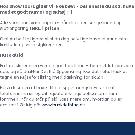
Hos SnowTours gider vi ikke bøvl - Det eneste du skal have
med et godt humør og skitøj :-)
Alle vores indkvarteringer er håndklæder, sengelinned og
slutrengøring
INKL. i prisen
.
Skal du bo i lejlighed skal du dog selv lige have et par ekstra
karklude og viskestykker med.
Husk altid
En tryg skiferie kræver en god forsikring – for uheldet kan være
ude, og så dækker Det Blå Sygesikring ikke det hele. Husk at
tegne en Rejseforsikring med dækning for skiløb,
Husk desuden at have dit blå sygesikringsbevis, samt
telefonnummer og dit rejseforsikrings policenummer i
lommen, når du står på ski. Læs mere om, hvordan du er
dækket i Østrig på:
www.huskdetblaa.dk
.