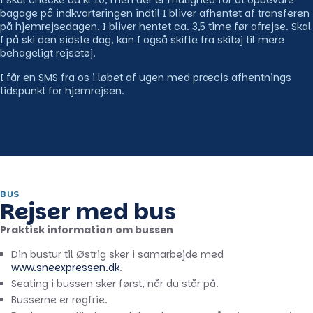
I skal checke ud kl 10, men der er mulighed for at opbevare
bagage på indkvarteringen indtil I bliver afhentet af transferen
på hjemrejsedagen. I bliver hentet ca. 3,5 time før afrejse. Skal
I på ski den sidste dag, kan I også skifte fra skitøj til mere
behageligt rejsetøj.
I får en SMS fra os i løbet af ugen med præcis afhentnings
tidspunkt for hjemrejsen.
BUS
Rejser med bus
Praktisk information om bussen
Din bustur til Østrig sker i samarbejde med
www.sneexpressen.dk
.
Seating i bussen sker først, når du står på.
Busserne er røgfrie.